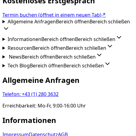
Kostenloses Erstgespräch
Termin buchen
(
öffnet in einem neuen Tab
)
↗
Allgemeine Anfragen
Bereich öffnen
Bereich schließen
Informationen
Bereich öffnen
Bereich schließen
Resourcen
Bereich öffnen
Bereich schließen
News
Bereich öffnen
Bereich schließen
Tech Blog
Bereich öffnen
Bereich schließen
Allgemeine Anfragen
Telefon
:
+43 (1) 280 3632
Erreichbarkeit
:
Mo-Fr, 9:00-16:00 Uhr
Informationen
Impressum
Datenschutz
AGB