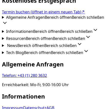
Kostenloses Erstgespräch
Termin buchen
(
öffnet in einem neuen Tab
)
↗
Allgemeine Anfragen
Bereich öffnen
Bereich schließen
Informationen
Bereich öffnen
Bereich schließen
Resourcen
Bereich öffnen
Bereich schließen
News
Bereich öffnen
Bereich schließen
Tech Blog
Bereich öffnen
Bereich schließen
Allgemeine Anfragen
Telefon
:
+43 (1) 280 3632
Erreichbarkeit
:
Mo-Fr, 9:00-16:00 Uhr
Informationen
Impressum
Datenschutz
AGB