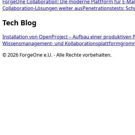
ForgeOne Collaboration: Die moderne Plattform für E-M
Collaboration-Lösungen weiter aus
Penetrationstests: Sch
Tech Blog
Installation von OpenProject – Aufbau einer produktiven
Wissensmanagement- und Kollaborationsplattform
gromm
©
2026
ForgeOne e.U.
-
Alle Rechte vorbehalten.