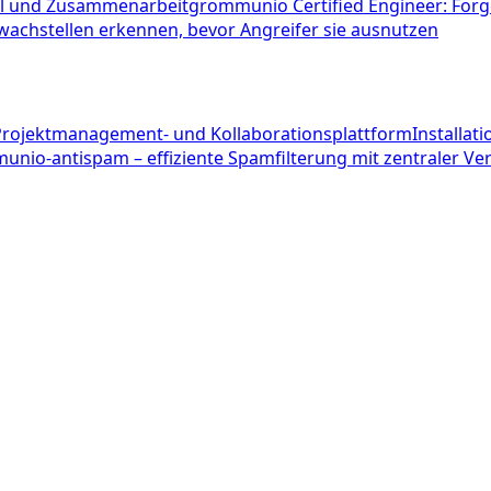
ail und Zusammenarbeit
grommunio Certified Engineer: Fo
wachstellen erkennen, bevor Angreifer sie ausnutzen
 Projektmanagement- und Kollaborationsplattform
Installat
unio-antispam – effiziente Spamfilterung mit zentraler 