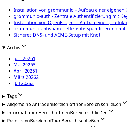
Installation von grommunio – Aufbau einer eigenen
grommunio-auth - Zentrale Authentifizierung mit 
Installation von OpenProject – Aufbau einer produk
grommunio-antispam – effiziente Spamfilterung mi
Sicheres DNS- und ACME-Setup mit Knot
Archiv
Juni 2026
1
Mai 2026
3
April 2026
1
März 2026
2
Juli 2025
2
Tags
Allgemeine Anfragen
Bereich öffnen
Bereich schließen
Informationen
Bereich öffnen
Bereich schließen
Resourcen
Bereich öffnen
Bereich schließen