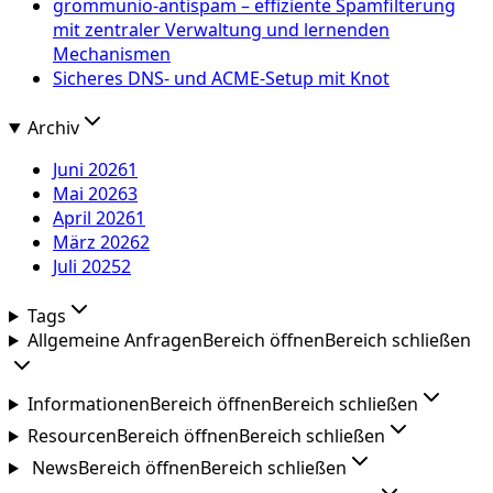
grommunio-antispam – effiziente Spamfilterung
mit zentraler Verwaltung und lernenden
Mechanismen
Sicheres DNS- und ACME-Setup mit Knot
Archiv
Juni 2026
1
Mai 2026
3
April 2026
1
März 2026
2
Juli 2025
2
Tags
Allgemeine Anfragen
Bereich öffnen
Bereich schließen
Informationen
Bereich öffnen
Bereich schließen
Resourcen
Bereich öffnen
Bereich schließen
News
Bereich öffnen
Bereich schließen