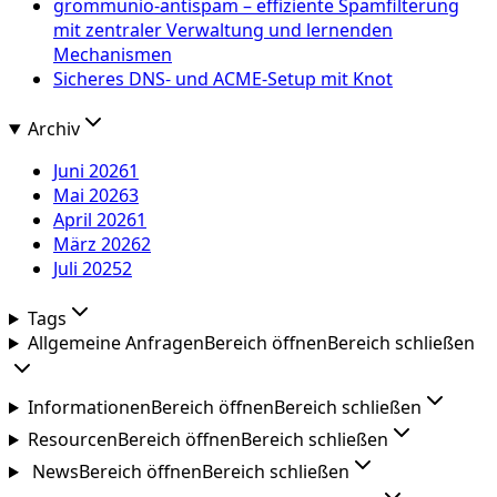
grommunio-antispam – effiziente Spamfilterung
mit zentraler Verwaltung und lernenden
Mechanismen
Sicheres DNS- und ACME-Setup mit Knot
Archiv
Juni 2026
1
Mai 2026
3
April 2026
1
März 2026
2
Juli 2025
2
Tags
Allgemeine Anfragen
Bereich öffnen
Bereich schließen
Informationen
Bereich öffnen
Bereich schließen
Resourcen
Bereich öffnen
Bereich schließen
News
Bereich öffnen
Bereich schließen