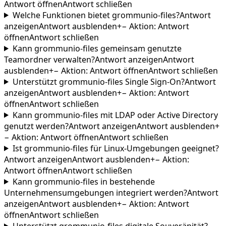
Antwort öffnen
Antwort schließen
Welche Funktionen bietet grommunio-files?
Antwort
anzeigen
Antwort ausblenden
+
−
Aktion
:
Antwort
öffnen
Antwort schließen
Kann grommunio-files gemeinsam genutzte
Teamordner verwalten?
Antwort anzeigen
Antwort
ausblenden
+
−
Aktion
:
Antwort öffnen
Antwort schließen
Unterstützt grommunio-files Single Sign-On?
Antwort
anzeigen
Antwort ausblenden
+
−
Aktion
:
Antwort
öffnen
Antwort schließen
Kann grommunio-files mit LDAP oder Active Directory
genutzt werden?
Antwort anzeigen
Antwort ausblenden
+
−
Aktion
:
Antwort öffnen
Antwort schließen
Ist grommunio-files für Linux-Umgebungen geeignet?
Antwort anzeigen
Antwort ausblenden
+
−
Aktion
:
Antwort öffnen
Antwort schließen
Kann grommunio-files in bestehende
Unternehmensumgebungen integriert werden?
Antwort
anzeigen
Antwort ausblenden
+
−
Aktion
:
Antwort
öffnen
Antwort schließen
Unterstützt grommunio-files digitale Souveränität?