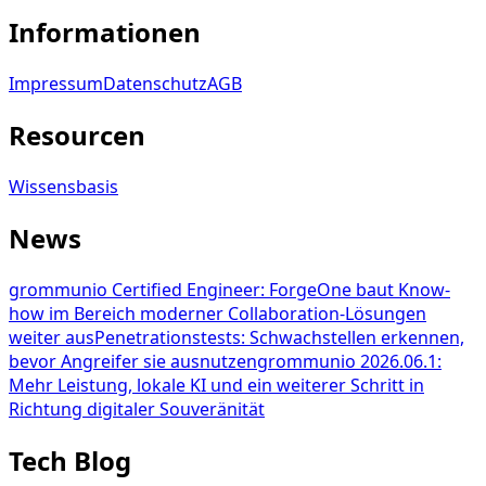
Informationen
Impressum
Datenschutz
AGB
Resourcen
Wissensbasis
News
grommunio Certified Engineer: ForgeOne baut Know-
how im Bereich moderner Collaboration-Lösungen
weiter aus
Penetrationstests: Schwachstellen erkennen,
bevor Angreifer sie ausnutzen
grommunio 2026.06.1:
Mehr Leistung, lokale KI und ein weiterer Schritt in
Richtung digitaler Souveränität
Tech Blog