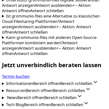
Antwort anzeigen
Antwort ausblenden
+
−
Aktion
:
Antwort öffnen
Antwort schließen
Ist grommunio-files eine Alternative zu klassischen
Cloud-Filesharing-Plattformen?
Antwort
anzeigen
Antwort ausblenden
+
−
Aktion
:
Antwort
öffnen
Antwort schließen
Kann grommunio-files mit anderen Open-Source-
Plattformen kombiniert werden?
Antwort
anzeigen
Antwort ausblenden
+
−
Aktion
:
Antwort
öffnen
Antwort schließen
Jetzt unverbindlich beraten lassen
Termin buchen
Informationen
Bereich öffnen
Bereich schließen
Resourcen
Bereich öffnen
Bereich schließen
News
Bereich öffnen
Bereich schließen
Tech Blog
Bereich öffnen
Bereich schließen